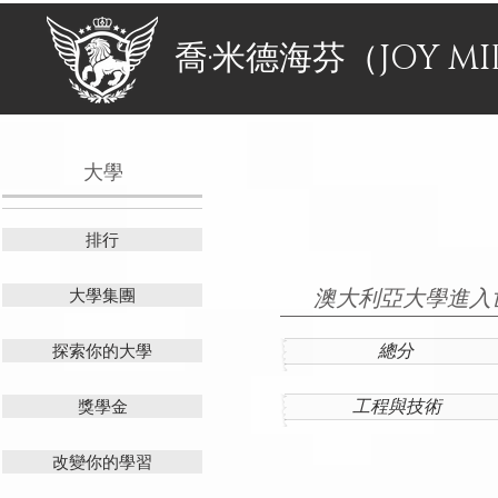
喬·米德海芬（JOY MI
大學
排行
澳大利亞大學進入世
大學集團
總分
探索你的大學
工程與技術
獎學金
改變你的學習