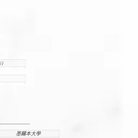
N）
墨爾本大學