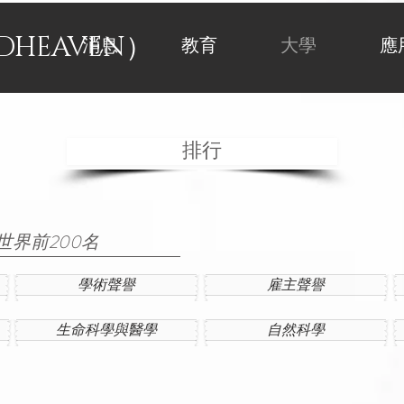
DHEAVEN）
消息
教育
大學
應
排行
界前200名
學術聲譽
雇主聲譽
生命科學與醫學
自然科學