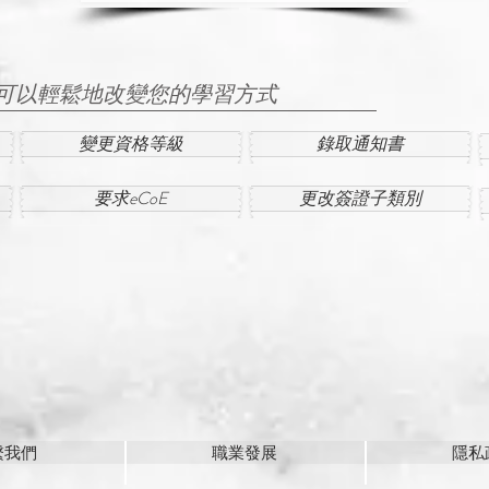
可以輕鬆地改變您的學習方式
變更資格等級
錄取通知書
要求eCoE
更改簽證子類別
繫我們
職業發展
隱私