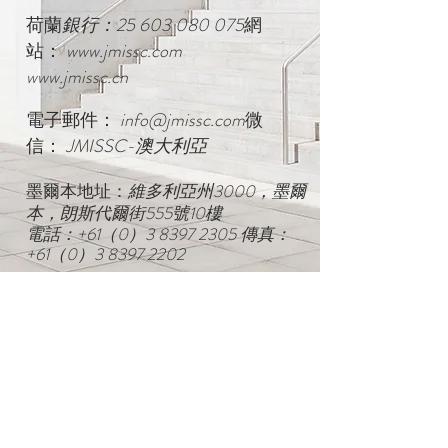
荷蘭
銀行：25
603 080 075
網
站：
www.jmissc.com
www.jmissc.cn
電子郵件：
info@jmissc.com
微
信：
JMISSC-澳大利亞
墨爾本地址：
維多利亞州3000，墨爾
本，朗斯代爾街555號10樓
電話：+61（0）3
8397 2305
傳真：
+61（0）3
8397 2202